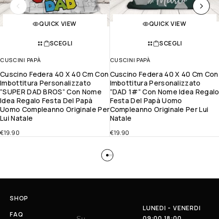
QUICK VIEW
QUICK VIEW
SCEGLI
SCEGLI
CUSCINI PAPÀ
CUSCINI PAPÀ
Cuscino Federa 40 X 40 Cm Con
Cuscino Federa 40 X 40 Cm Con
Imbottitura Personalizzato
Imbottitura Personalizzato
”SUPER DAD BROS” Con Nome
”DAD 1#” Con Nome Idea Regal
Idea Regalo Festa Del Papà
Festa Del Papà Uomo
Uomo Compleanno Originale Per
Compleanno Originale Per Lui
Lui Natale
Natale
€
19.90
€
19.90
SHOP
LUNEDI - VENERDI
FAQ
09:00 18:00
Su