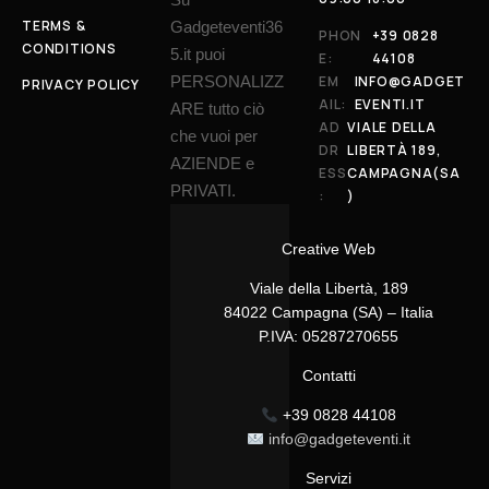
TERMS &
Gadgeteventi36
PHON
+39 0828
CONDITIONS
5.it puoi
E:
44108
PERSONALIZZ
EM
INFO@GADGET
PRIVACY POLICY
AIL:
EVENTI.IT
ARE tutto ciò
AD
VIALE DELLA
che vuoi per
DR
LIBERTÀ 189,
AZIENDE e
ESS
CAMPAGNA(SA
PRIVATI.
:
)
Creative Web
Viale della Libertà, 189
84022 Campagna (SA) – Italia
P.IVA: 05287270655
Contatti
+39 0828 44108
info@gadgeteventi.it
Servizi