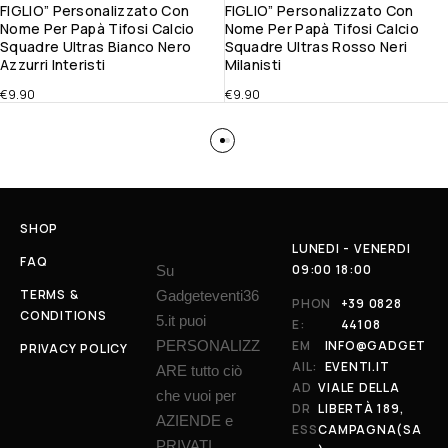
FIGLIO” Personalizzato Con
FIGLIO” Personalizzato Con
Nome Per Papà Tifosi Calcio
Nome Per Papà Tifosi Calcio
Squadre Ultras Bianco Nero
Squadre Ultras Rosso Neri
Azzurri Interisti
Milanisti
€
9.90
€
9.90
SHOP
LUNEDI - VENERDI
FAQ
09:00 18:00
Su
TERMS &
Gadgeteventi36
PHON
+39 0828
CONDITIONS
5.it puoi
E:
44108
PERSONALIZZ
EM
INFO@GADGET
PRIVACY POLICY
AIL:
EVENTI.IT
ARE tutto ciò
AD
VIALE DELLA
che vuoi per
DR
LIBERTÀ 189,
AZIENDE e
ESS
CAMPAGNA(SA
PRIVATI.