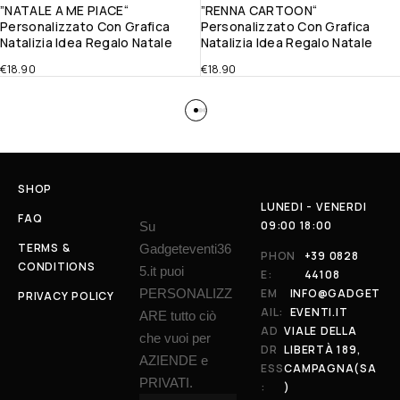
”NATALE A ME PIACE“
”RENNA CARTOON“
Personalizzato Con Grafica
Personalizzato Con Grafica
Natalizia Idea Regalo Natale
Natalizia Idea Regalo Natale
€
18.90
€
18.90
SHOP
LUNEDI - VENERDI
FAQ
09:00 18:00
Su
TERMS &
Gadgeteventi36
PHON
+39 0828
CONDITIONS
5.it puoi
E:
44108
PERSONALIZZ
EM
INFO@GADGET
PRIVACY POLICY
AIL:
EVENTI.IT
ARE tutto ciò
AD
VIALE DELLA
che vuoi per
DR
LIBERTÀ 189,
AZIENDE e
ESS
CAMPAGNA(SA
PRIVATI.
:
)