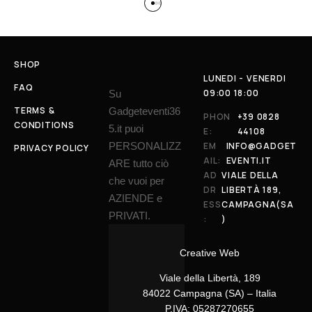
SHOP
LUNEDI - VENERDI
FAQ
09:00 18:00
Su
TERMS &
Gadgeteventi36
PHON
+39 0828
CONDITIONS
5.it puoi
E:
44108
PERSONALIZZ
EM
INFO@GADGET
PRIVACY POLICY
AIL:
EVENTI.IT
ARE tutto ciò
AD
VIALE DELLA
che vuoi per
DR
LIBERTÀ 189,
AZIENDE e
ESS
CAMPAGNA(SA
PRIVATI.
:
)
Creative Web
Viale della Libertà, 189
84022 Campagna (SA) – Italia
P.IVA: 05287270655