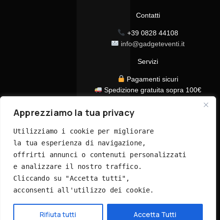
Contatti
+39 0828 44108
info@gadgeteventi.it
Servizi
Pagamenti sicuri
Spedizione gratuita sopra 100€
Consegna in 24/48h
Apprezziamo la tua privacy
Assistenza clienti dedicata
Tutti i prezzi sono IVA inclusa
Utilizziamo i cookie per migliorare 
la tua esperienza di navigazione, 
offrirti annunci o contenuti personalizzati 
e analizzare il nostro traffico. 
Cliccando su "Accetta tutti", 
acconsenti all'utilizzo dei cookie.
© 2026 GadgetEventi365.it - Tutti i diritti riservati
Hai bisogno di aiuto?
Rifiuta tutti
Accetta Tutti