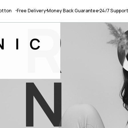
O
ee Delivery
R
Money Back Guarantee
24/7 Support
High Qua
NIC
N