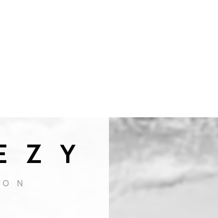
EZY
ION