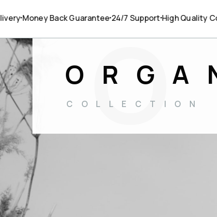
ey Back Guarantee
24/7 Support
High Quality Cotton
Fr
ORGA
COLLECTION