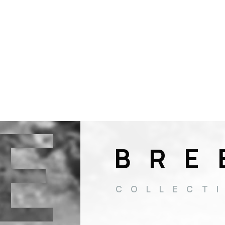
E
BRE
COLLECT