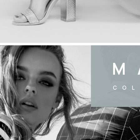
M
COL