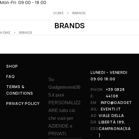
Mon-Fri: 09:00 - 18:00
HOME
BRANDS
BRANDS
HOME
BRANDS
SHOP
LUNEDI - VENERDI
FAQ
09:00 18:00
Su
TERMS &
Gadgeteventi36
PHON
+39 0828
CONDITIONS
5.it puoi
E:
44108
PERSONALIZZ
EM
INFO@GADGET
PRIVACY POLICY
AIL:
EVENTI.IT
ARE tutto ciò
AD
VIALE DELLA
che vuoi per
DR
LIBERTÀ 189,
AZIENDE e
ESS
CAMPAGNA(SA
PRIVATI.
:
)