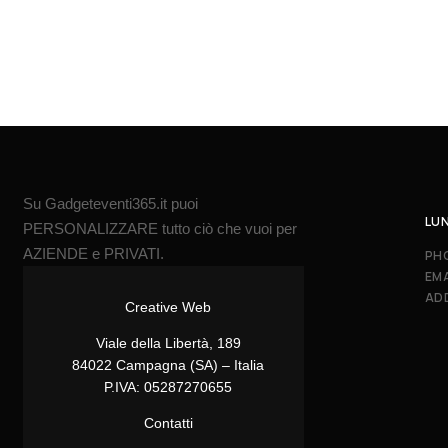
Su Gadgeteventi365.it puoi
LUN
PERSONALIZZARE tutto ciò che vuoi per
AZIENDE e PRIVATI.
PH
EMA
AD
Creative Web
Viale della Libertà, 189
84022 Campagna (SA) – Italia
P.IVA: 05287270655
Contatti